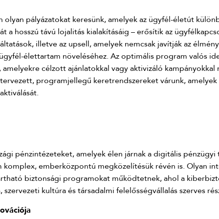
olyan pályázatokat keresünk, amelyek az ügyfél-életút külön
t a hosszú távú lojalitás kialakításáig – erősítik az ügyfélkap
ltatások, illetve az upsell, amelyek nemcsak javítják az élmén
az ügyfél-élettartam növeléséhez. Az optimális program valós ide
, amelyekre célzott ajánlatokkal vagy aktivizáló kampányokkal 
tervezett, programjellegű keretrendszereket várunk, amelyek 
ktiválását.
zági pénzintézeteket, amelyek élen járnak a digitális pénzügyi
em komplex, emberközpontú megközelítésük révén is. Olyan i
tartható biztonsági programokat működtetnek, ahol a kiberbi
, szervezeti kultúra és társadalmi felelősségvállalás szerves rés
novációja