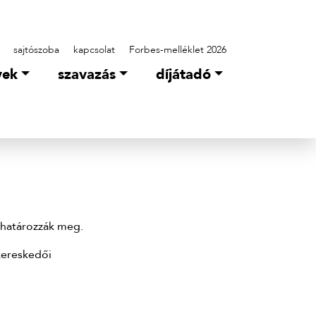
sajtószoba
kapcsolat
Forbes-melléklet 2026
yek
szavazás
díjátadó
 határozzák meg.
kereskedői