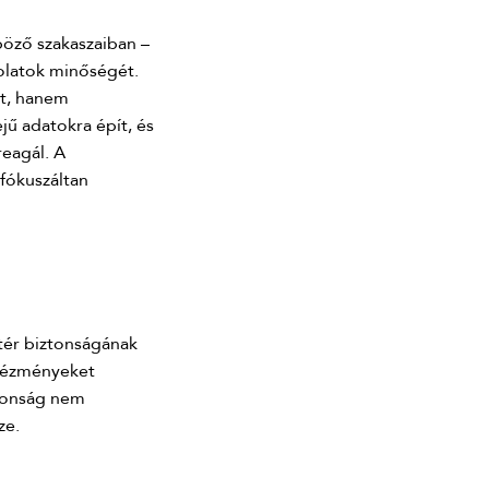
böző szakaszaiban –
csolatok minőségét.
yt, hanem
jű adatokra épít, és
reagál. A
fókuszáltan
 tér biztonságának
ntézményeket
ztonság nem
ze.