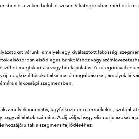
nsben és ezeken belül összesen 9 kategóriában mérhetik öss
ályázatokat várunk, amelyek egy kiválasztott lakossági szegme
yázatok elsősorban elsődleges bankoláshoz vagy számlavezetés
zíthet megtakarítási vagy hitelajánlat is. A kategóriával célu
tív, új megközelítéseket alkalmazó megoldásokat, amelyek látvá
zámára a lakossági szegmensben.
nk, amelyek innovatív, ügyfélközpontú termékeket, szolgáltat
gy nagyvállalatok számára. A díj célja, hogy elismerje azokat a
és hozzájárultak a szegmens fejlődéséhez.