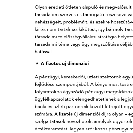
Olyan eredeti ötleten alapuló és megvalósul
társadalom szerves és támogató részesévé vált
nehézségeit, problémáit, és ezekre hosszútávo
kiírás nem tartalmaz kikötést, így bármely tá
társadalmi felelősségvállalási stratégia hely
társadalmi téma vagy ügy megszólítása céljá
hatással.
A fizetés új dimenziói
A pénzügyi, kereskedői, üzleti szektorok egy
fejlődése szempontjából. A kényelmes, testre 
folyamtokba ágyazódó pénzügyi megoldások; 
ügyfélkapcsolatok elengedhetetlenek a legjob
banki és üzleti partnereik között létrejött eg
számára. A fizetés új dimenziói díjra olyan – 
szolgáltatások nevezhetők, amelyek egyértelmű
értékteremtést, legyen szó: közös pénzügyi me