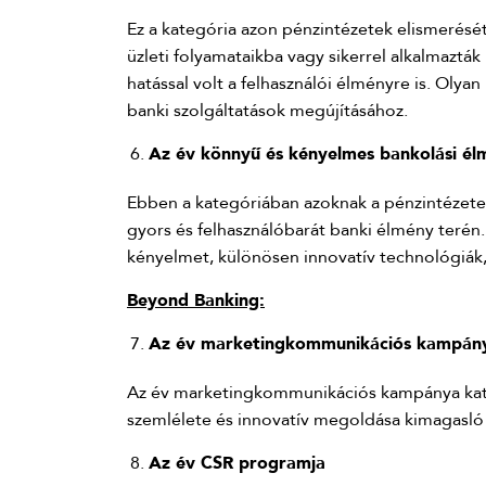
Ez a kategória azon pénzintézetek elismerésé
üzleti folyamataikba vagy sikerrel alkalmazt
hatással volt a felhasználói élményre is. Olya
banki szolgáltatások megújításához.
Az év könnyű és kényelmes bankolási é
Ebben a kategóriában azoknak a pénzintézete
gyors és felhasználóbarát banki élmény terén.
kényelmet, különösen innovatív technológiák,
Beyond Banking:
Az év marketingkommunikációs kampán
Az év marketingkommunikációs kampánya kate
szemlélete és innovatív megoldása kimagasló a 
Az év CSR programja