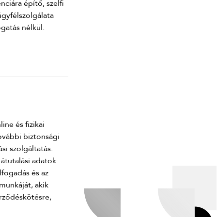
ciára építő, szelfi
 ügyfélszolgálata
ogatás nélkül.
ne és fizikai
további biztonsági
si szolgáltatás.
átutalási adatok
lfogadás és az
munkáját, akik
erződéskötésre,