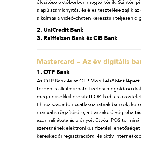
élesítése októberben megtörténik. Szintén pilo
alapú számlanyitás, és éles tesztelése zajlik az
alkalmas a videó-chaten keresztüli teljesen dig
2. UniCredit Bank
3. Raiffeisen Bank és CIB Bank
Mastercard – Az év digitális ba
1. OTP Bank
Az OTP Bank és az OTP Mobil elsőként lépett pi
térben is alkalmazható fizetési megoldásokkal
megoldásokkal erősített QR-kód, és okostelefo
Ehhez szabadon csatlakozhatnak bankok, keresk
manuális rögzítésére, a tranzakció végrehajtá
azonnali átutalás előnyeit ötvözi POS terminá
szeretnének elektronikus fizetési lehetőséget
kereskedői regisztrációra, és aktív internetka