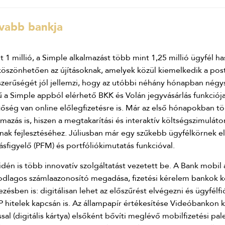
ívabb bankja
 millió, a Simple alkalmazást több mint 1,25 millió ügyfél ha
, köszönhetően az újításoknak, amelyek közül kiemelkedik a po
zerűségét jól jellemzi, hogy az utóbbi néhány hónapban négys
 a Simple appból elérhető BKK és Volán jegyvásárlás funkciój
tőség van online előlegfizetésre is. Már az első hónapokban t
almazás is, hiszen a megtakarítási és interaktív költségszimuláto
nak fejlesztéséhez. Júliusban már egy szűkebb ügyfélkörnek el
ásfigyelő (PFM) és portfóliókimutatás funkcióval.
n is több innovatív szolgáltatást vezetett be. A Bank mobil a
odlagos számlaazonosító megadása, fizetési kérelem bankok köz
zésben is: digitálisan lehet az előszűrést elvégezni és ügyfélfi
P hitelek kapcsán is. Az állampapír értékesítése Videóbankon 
ssal (digitális kártya) elsőként bővíti meglévő mobilfizetési pal