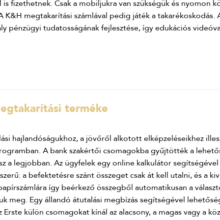
is fizethetnek. Csak a mobiljukra van szükségük és nyomon kö
t. A K&H megtakarítási számlával pedig játék a takarékoskodás. 
ly pénzügyi tudatosságának fejlesztése, így edukációs videóval
egtakarítási terméke
lási hajlandóságukhoz, a jövőről alkotott elképzeléseikhez ill
i Programban. A bank szakértői csomagokba gyűjtötték a lehető
z a legjobban. Az ügyfelek egy online kalkulátor segítségével 
erű: a befektetésre szánt összeget csak át kell utalni, és a ki
papírszámlára így beérkező összegből automatikusan a válasz
tuk meg. Egy állandó átutalási megbízás segítségével lehetős
z Erste külön csomagokat kínál az alacsony, a magas vagy a kö