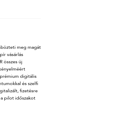
önbözteti meg magát
ír vásárlás
R összes új
s kényelméért
 prémium digitális
tumokkal és szelfi
talizált, fizetésre
a pilot időszakot