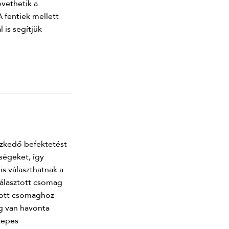
vethetik a
A fentiek mellett
 is segítjük
eszkedő befektetést
ségeket, így
is választhatnak a
választott csomag
tott csomaghoz
ég van havonta
zepes