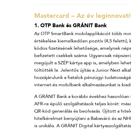
Mastercard – Az év leginnovat
1. OTP Bank és GRÁNIT Bank
Az OTP SmartBank mobilapplikációt több mint 1
értékelése kiemelkedően pozitív (4,5 feletti)
kódos fizetésének lehetősége, amelynek néps
befizetett csekkek száma. Ugyancsak népszerű
megújult a SZÉP kártya app is, amelyben lehe
töltötték le. Jelentős újítás a Junior Next alk
hozzájárulunk a fiatalok pénzügyi tudatosságá
internet-és mobilbank alkalmazásunkat is kiad
A GRÁNIT Bank a korábbi évekhez hasonlóan idé
AFR-re épülő szolgáltatások teljes körét: más
QR-kód generálás és beolvasás. Újított a hitele
hitelkérelmet benyújtani a Babaváró és az NH
is unikális. A GRÁNIT Digital kártyaszolgáltatá