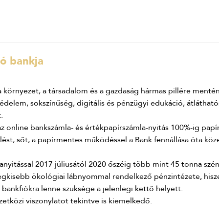
tó bankja
 környezet, a társadalom és a gazdaság hármas pillére mentén a
delem, sokszínűség, digitális és pénzügyi edukáció, átlátható
.
az online bankszámla- és értékpapírszámla-nyitás 100%-ig pap
lést, sőt, a papírmentes működéssel a Bank fennállása óta köze
anyitással 2017 júliusától 2020 őszéig több mint 45 tonna szé
gkisebb ökológiai lábnyommal rendelkező pénzintézete, hisz
ankfiókra lenne szüksége a jelenlegi kettő helyett.
tközi viszonylatot tekintve is kiemelkedő.