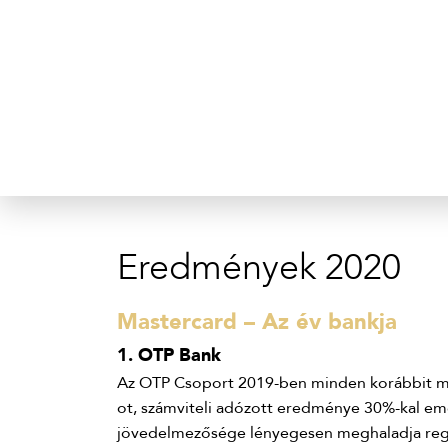
Eredmények 2020
Mastercard – Az év bankja
1. OTP Bank
Az OTP Csoport 2019-ben minden korábbit me
ot, számviteli adózott eredménye 30%-kal emelk
jövedelmezősége lényegesen meghaladja regi