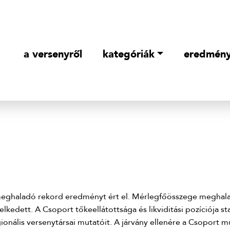
a versenyről
kategóriák
eredmén
ghaladó rekord eredményt ért el. Mérlegfőösszege meghala
edett. A Csoport tőkeellátottsága és likviditási pozíciója sta
onális versenytársai mutatóit. A járvány ellenére a Csoport