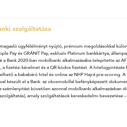
nki szolgáltatása
kimagasló ügyfélélményt nyújtó, prémium megoldásokkal kül
pple Pay és GRÁNIT Pay, exkluzív Platinum bankkártya, állampap
é a Bank 2020-ban mobilbanki alkalmazásába telepítette az AF
, a fizetési kérelmet és a QR-kódos fizetést. A hitelügyintézé
yelhető a bababáró hitel és online az NHP Hajrá pre-scoring. A
val készült el a Bank: az okosmobillal befényképezett dokumen
a számlanyitást követően azonnal mobilbanki alkalmazásban digi
szolgáltatás), amely szolgáltatások kereskedelmi bevezetése – 