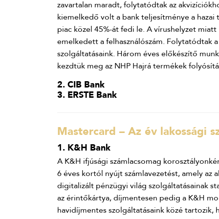
zavartalan maradt, folytatódtak az akvizíció
kiemelkedő volt a bank teljesítménye a hazai
piac közel 45%-át fedi le. A vírushelyzet miat
emelkedett a felhasználószám. Folytatódtak a
szolgáltatásaink. Három éves előkészítő mun
kezdtük meg az NHP Hajrá termékek folyósítá
2. CIB Bank
3. ERSTE Bank
Mastercard – Az év lakossági 
1. K&H Bank
A K&H ifjúsági számlacsomag korosztályonként
6 éves kortól nyújt számlavezetést, amely az a
digitalizált pénzügyi világ szolgáltatásainak 
az érintőkártya, díjmentesen pedig a K&H mobi
havidíjmentes szolgáltatásaink közé tartozik, 