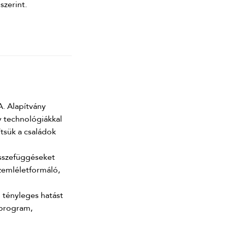
szerint.
A. Alapítvány
ív technológiákkal
tsük a családok
összefüggéseket
Szemléletformáló,
l tényleges hatást
 program,