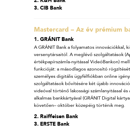
2. K&H Bank
3. CIB Bank
Mastercard – Az év prémium ba
1. GRÁNIT Bank
A GRÁNIT Bank a folyamatos innovációkkal, 
versenytársaitól. A meglévő szolgáltatások (A
értékpapírszámla-nyitással VideóBankon) mell
funkcióját: a másodlagos azonosító rögzítését
személyes digitális ügyfélfiókban online igén
szolgáltatások bővítésére két újabb innováció
videóval történő lakossági számlanyitással és 
alkalmas bankkártyával (GRÁNIT Digital kártya
követően– október közepéig történik meg.
2. Raiffeisen Bank
3. ERSTE Bank