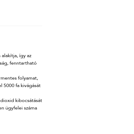
lakítja, így az
ság, fenntartható
írmentes folyamat,
l 5000 fa kivágását
ndioxid kibocsátását
en ügyfelei száma