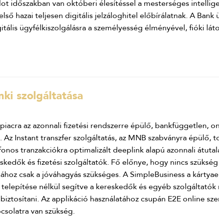
t időszakban van októberi élesítéssel a mesterséges intelligen
 első hazai teljesen digitális jelzáloghitel előbírálatnak. A Bank
itális ügyfélkiszolgálásra a személyesség élményével, fióki lát
nki szolgáltatása
acra az azonnali fizetési rendszerre épülő, bankfüggetlen, onli
. Az Instant transzfer szolgáltatás, az MNB szabványra épülő, 
nos tranzakciókra optimalizált deeplink alapú azonnali átutalá
edők és fizetési szolgáltatók. Fő előnye, hogy nincs szükség 
sához csak a jóváhagyás szükséges. A SimpleBusiness a kártyae
l telepítése nélkül segítve a kereskedők és egyéb szolgáltatók 
 biztosítani. Az applikáció használatához csupán E2E online sz
pcsolatra van szükség.