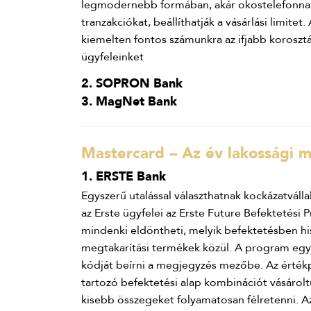
legmodernebb formában, akár okostelefonnal 
tranzakciókat, beállíthatják a vásárlási limite
kiemelten fontos számunkra az ifjabb korosztá
ügyfeleinket
2. SOPRON Bank
3. MagNet Bank
Mastercard – Az év lakossági m
1. ERSTE Bank
Egyszerű utalással választhatnak kockázatválla
az Erste ügyfelei az Erste Future Befektetés
mindenki eldöntheti, melyik befektetésben his
megtakarítási termékek közül. A program egysz
kódját beírni a megjegyzés mezőbe. Az érték
tartozó befektetési alap kombinációt vásárol
kisebb összegeket folyamatosan félretenni. A