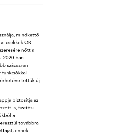
sználja, mindkettő
stai csekkek QR
zeresére nőtt a
a. 2020-ban
öbb százezren
r funkciókkal
érhetővé tettük új
ppja biztosítja az
ött is, fizetési
ókból a
keresztül továbbra
ettáját, ennek