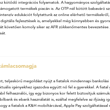
khoz kötődő integrációs folyamatok. A hagyományos szolgáltatá
 támogatott termékek piacán is. Az OTP-nél kötött babaváró s
t intenzív edukációt folytattunk az online elérhető termékekről,
 digitális fejlesztések is, amelyekkel még könnyebben és gyor
kát követően komoly siker az AFR zökkenőmentes bevezetése. 
sát.
számlacsomagja
, teljeskörű megoldást nyújt a fiatalok mindennapi bankolási
ktuális igényekhez igazodva együtt nő fel a gyerekkel. A fiatal 
stabil felhasználói, így egy bizonyos kor felett biztosítjuk szá
lbank és ebank használatát is, ezáltal megfelelve az ifjúság 
hogy a fiatalok a K&H mobiltárcával, Apple Pay szolgáltatással