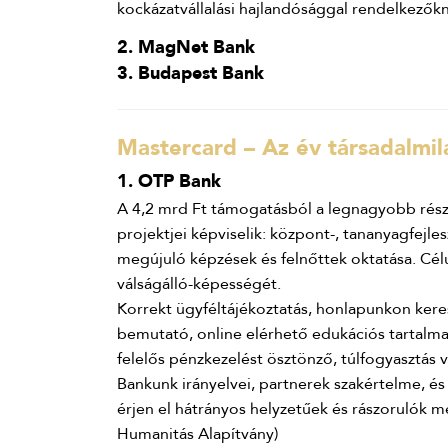
kockázatvállalási hajlandósággal rendelkezőkne
2. MagNet Bank
3. Budapest Bank
Mastercard – Az év társadalmil
1. OTP Bank
A 4,2 mrd Ft támogatásból a legnagyobb részt
projektjei képviselik: központ-, tananyagfejles
megújuló képzések és felnőttek oktatása. Cél
válságálló-képességét.
Korrekt ügyféltájékoztatás, honlapunkon kere
bemutató, online elérhető edukációs tartalmai
felelős pénzkezelést ösztönző, túlfogyasztás 
Bankunk irányelvei, partnerek szakértelme, és
érjen el hátrányos helyzetűek és rászorulók
Humanitás Alapítvány)