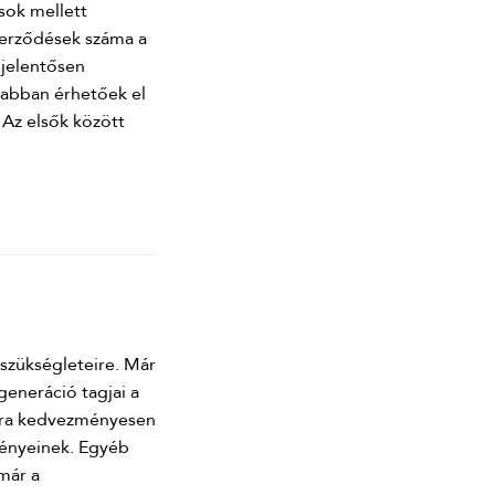
sok mellett
zerződések száma a
 jelentősen
sabban érhetőek el
Az elsők között
 szükségleteire. Már
generáció tagjai a
mukra kedvezményesen
igényeinek. Egyéb
 már a