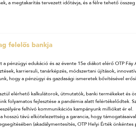
k, a megtakarítás tervezett időtávja, és a félre tehető összeg 
ag felelős bankja
 a pénzügyi edukáció és az évente 15e diákot elérő OTP Fáy 
ztések, karriersuli, tanárképzés, módszertani újítások, innovat
unk, hogy a pénzügyi és gazdasági ismeretek bővítésével erősí
sztül elérhető kalkulátorok, útmutatók, banki termékeket és 
nk folyamatos fejlesztése a pandémia alatt felértékelődtek. 
veszélyére felhívó kommunikációs kampányunk milliókat ér el.
 a hosszú távú elkötelezettség a garancia, hogy támogatásaiva
 megsegítésében (akadálymentesítés, OTP Helyi Érték önkéntes