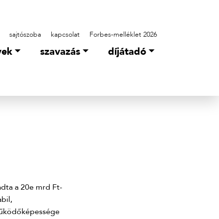
sajtószoba
kapcsolat
Forbes-melléklet 2026
yek
szavazás
díjátadó
dta a 20e mrd Ft-
bil,
 működőképessége