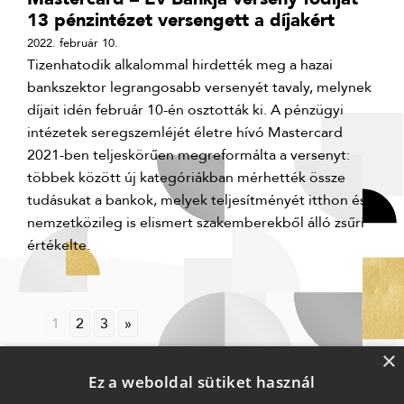
13 pénzintézet versengett a díjakért
2022. február 10.
Tizenhatodik alkalommal hirdették meg a hazai
bankszektor legrangosabb versenyét tavaly, melynek
díjait idén február 10-én osztották ki. A pénzügyi
intézetek seregszemléjét életre hívó Mastercard
2021-ben teljeskörűen megreformálta a versenyt:
többek között új kategóriákban mérhették össze
tudásukat a bankok, melyek teljesítményét itthon és
nemzetközileg is elismert szakemberekből álló zsűri
értékelte.
1
2
3
»
×
Ez a weboldal sütiket használ