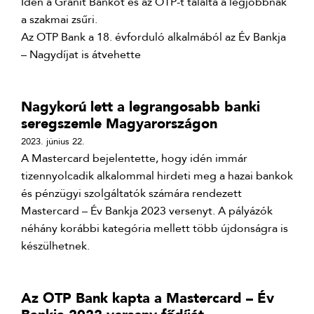
Idén a Gránit Bankot és az OTP-t találta a legjobbnak
a szakmai zsűri.
Az OTP Bank a 18. évforduló alkalmából az Év Bankja
– Nagydíjat is átvehette
Nagykorú lett a legrangosabb banki
seregszemle Magyarországon
2023. június 22.
A Mastercard bejelentette, hogy idén immár
tizennyolcadik alkalommal hirdeti meg a hazai bankok
és pénzügyi szolgáltatók számára rendezett
Mastercard – Év Bankja 2023 versenyt. A pályázók
néhány korábbi kategória mellett több újdonságra is
készülhetnek.
Az OTP Bank kapta a Mastercard – Év