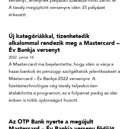
versenyt, amelynek pályázati szakasza most zárult le.
A tavaly megújított versenyre idén 35 pályázat
érkezett.
Új kategóriákkal, tizenhetedik
alkalommal rendezik meg a Mastercard –
Év Bankja versenyt
2022. június 16.
A Mastercard ma bejelentette, hogy idén is várja a
hazai bankok és pénzügyi szolgáltatók jelentkezését a
Mastercard – Év Bankja 2022 versenyre. A
fizetéstechnológiai cég tavaly teljeskörűen
átalakította a programot, ez a folyamat pedig az idei
évben is több újdonságot hozott.
Az OTP Bank nyerte a megújult
Mastercard – Év Bankja verseny fődíját