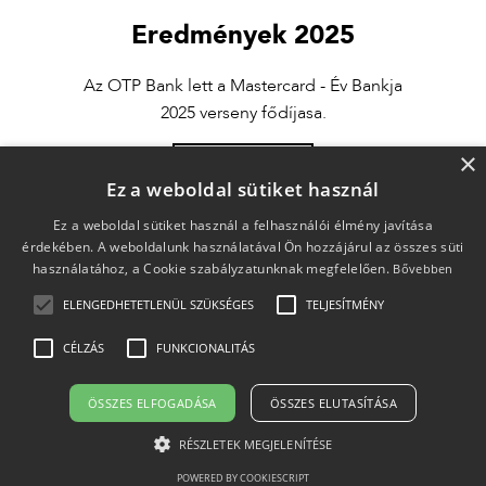
Eredmények 2025
Az OTP Bank lett a Mastercard - Év Bankja
2025 verseny fődíjasa.
×
bővebben
Ez a weboldal sütiket használ
Ez a weboldal sütiket használ a felhasználói élmény javítása
érdekében. A weboldalunk használatával Ön hozzájárul az összes süti
használatához, a Cookie szabályzatunknak megfelelően.
Bővebben
ELENGEDHETETLENÜL SZÜKSÉGES
TELJESÍTMÉNY
CÉLZÁS
FUNKCIONALITÁS
2009-2026 © Minden jog fenntartva.
Impresszum
Adatkezelési tájékoztató
ÖSSZES ELFOGADÁSA
ÖSSZES ELUTASÍTÁSA
RÉSZLETEK MEGJELENÍTÉSE
POWERED BY COOKIESCRIPT