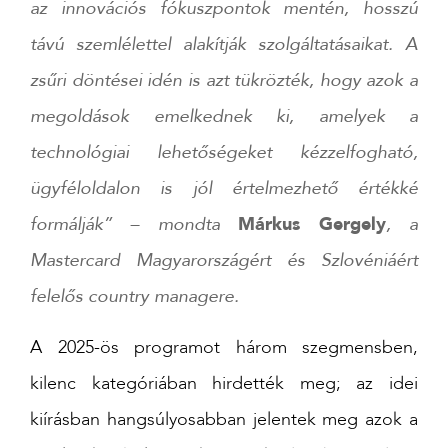
az innovációs fókuszpontok mentén, hosszú
távú szemlélettel alakítják szolgáltatásaikat. A
zsűri döntései idén is azt tükrözték, hogy azok a
megoldások emelkednek ki, amelyek a
technológiai lehetőségeket kézzelfogható,
ügyféloldalon is jól értelmezhető értékké
formálják”
– mondta
Márkus Gergely
, a
Mastercard Magyarországért és Szlovéniáért
felelős country managere.
A 2025-ös programot három szegmensben,
kilenc kategóriában hirdették meg; az idei
kiírásban hangsúlyosabban jelentek meg azok a