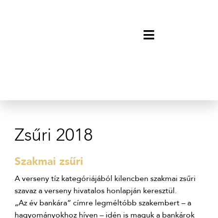
Zsűri 2018
Szakmai zsűri
A verseny tíz kategóriájából kilencben szakmai zsűri
szavaz a verseny hivatalos honlapján keresztül.
„Az év bankára” címre legméltóbb szakembert – a
hagyományokhoz híven – idén is maguk a bankárok