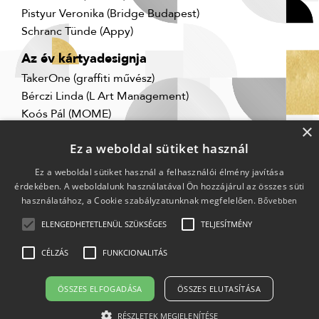
Pistyur Veronika (Bridge Budapest)
Schranc Tünde (Appy)
Az év kártyadesignja
TakerOne (graffiti művész)
Bérczi Linda (L Art Management)
Koós Pál (MOME)
×
Ez a weboldal sütiket használ
Ez a weboldal sütiket használ a felhasználói élmény javítása
érdekében. A weboldalunk használatával Ön hozzájárul az összes süti
használatához, a Cookie szabályzatunknak megfelelően.
Bővebben
ELENGEDHETETLENÜL SZÜKSÉGES
TELJESÍTMÉNY
CÉLZÁS
FUNKCIONALITÁS
2009-2026 © Minden jog fenntartva.
Impresszum
Adatkezelési tájékoztató
ÖSSZES ELFOGADÁSA
ÖSSZES ELUTASÍTÁSA
RÉSZLETEK MEGJELENÍTÉSE