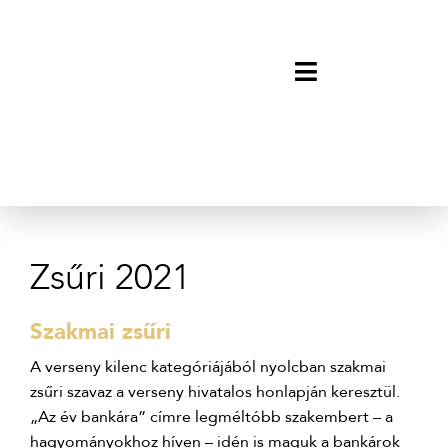
Zsűri 2021
Szakmai zsűri
A verseny kilenc kategóriájából nyolcban szakmai
zsűri szavaz a verseny hivatalos honlapján keresztül.
„Az év bankára” címre legméltóbb szakembert – a
hagyományokhoz híven – idén is maguk a bankárok