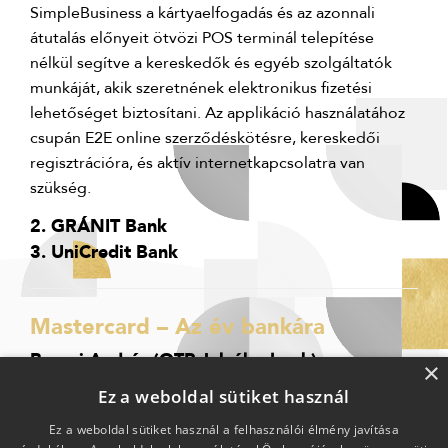
SimpleBusiness a kártyaelfogadás és az azonnali
átutalás előnyeit ötvözi POS terminál telepítése
nélkül segítve a kereskedők és egyéb szolgáltatók
munkáját, akik szeretnének elektronikus fizetési
lehetőséget biztosítani. Az applikáció használatához
csupán E2E online szerződéskötésre, kereskedői
regisztrációra, és aktív internetkapcsolatra van
szükség.
2. GRÁNIT Bank
3. UniCredit Bank
Mastercard – Az év bankára
Becsei András (OTP Jelzálogbank)
×
Ez a weboldal sütiket használ
Ez a weboldal sütiket használ a felhasználói élmény javítása