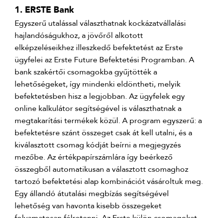
1. ERSTE Bank
Egyszerű utalással választhatnak kockázatvállalási
hajlandóságukhoz, a jövőről alkotott
elképzeléseikhez illeszkedő befektetést az Erste
ügyfelei az Erste Future Befektetési Programban. A
bank szakértői csomagokba gyűjtötték a
lehetőségeket, így mindenki eldöntheti, melyik
befektetésben hisz a legjobban. Az ügyfelek egy
online kalkulátor segítségével is választhatnak a
megtakarítási termékek közül. A program egyszerű: a
befektetésre szánt összeget csak át kell utalni, és a
kiválasztott csomag kódját beírni a megjegyzés
mezőbe. Az értékpapírszámlára így beérkező
összegből automatikusan a választott csomaghoz
tartozó befektetési alap kombinációt vásároltuk meg.
Egy állandó átutalási megbízás segítségével
lehetőség van havonta kisebb összegeket