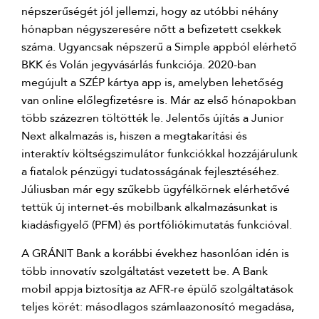
népszerűségét jól jellemzi, hogy az utóbbi néhány
hónapban négyszeresére nőtt a befizetett csekkek
száma. Ugyancsak népszerű a Simple appból elérhető
BKK és Volán jegyvásárlás funkciója. 2020-ban
megújult a SZÉP kártya app is, amelyben lehetőség
van online előlegfizetésre is. Már az első hónapokban
több százezren töltötték le. Jelentős újítás a Junior
Next alkalmazás is, hiszen a megtakarítási és
interaktív költségszimulátor funkciókkal hozzájárulunk
a fiatalok pénzügyi tudatosságának fejlesztéséhez.
Júliusban már egy szűkebb ügyfélkörnek elérhetővé
tettük új internet-és mobilbank alkalmazásunkat is
kiadásfigyelő (PFM) és portfóliókimutatás funkcióval.
A GRÁNIT Bank a korábbi évekhez hasonlóan idén is
több innovatív szolgáltatást vezetett be. A Bank
mobil appja biztosítja az AFR-re épülő szolgáltatások
teljes körét: másodlagos számlaazonosító megadása,