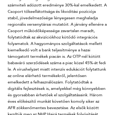
számviteli adózott eredménye 30%-kal emelkedett. A
Csoport tőkeellátottsága és likviditási pozíciója
stabil, jövedelmezősége lényegesen meghaladja
regionális versenytársai mutatóit. A járvány ellenére a
Csoport működőképessége zavartalan maradt,
folytatódtak az akvizíciókhoz kötődő integrációs
folyamatok. A hagyományos szolgáltatások mellett
kiemelkedő volt a bank teljesítménye a hazai
támogatott termékek piacán is. Az OTP-nél kötött
babaváró szerződések száma a piac közel 45%-át fedi
le. A vírushelyzet miatt intenzív edukációt folytattunk
az online elérhető termékekről, jelentősen
emelkedett a felhasználószám. Folytatódtak a
digitális fejlesztések is, amelyekkel még könnyebben
és gyorsabban érhetőek el szolgáltatásaink. Három
éves előkészítő munkát követően komoly siker az
AFR zökkenőmentes bevezetése. Az elsők között
kezdtük meg az NHP Hajrá termékek folyósítását.