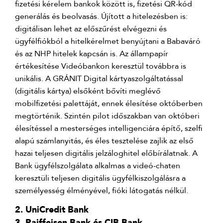
fizetési kérelem bankok között is, fizetési QR-kód
generálás és beolvasás. Újított a hitelezésben is:
digitálisan lehet az előszűrést elvégezni és
ügyfélfiókból a hitelkérelmet benyújtani a Babaváró
és az NHP hitelek kapcsán is. Az állampapír
értékesítése Videóbankon keresztül továbbra is
unikális. A GRÁNIT Digital kártyaszolgáltatással
(digitális kártya) elsőként bővíti meglévő
mobilfizetési palettáját, ennek élesítése októberben
megtörténik. Szintén pilot időszakban van októberi
élesítéssel a mesterséges intelligenciára építő, szelfi
alapú számlanyitás, és éles tesztelése zajlik az első
hazai teljesen digitális jelzáloghitel előbírálatnak. A
Bank ügyfélszolgálata alkalmas a videó-chaten
keresztüli teljesen digitális ügyfélkiszolgálásra a
személyesség élményével, fióki látogatás nélkül.
2. UniCredit Bank
3. Raiffeisen Bank és CIB Bank