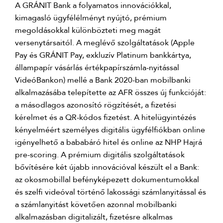
A GRÁNIT Bank a folyamatos innovációkkal,
kimagasló ügyfélélményt nyújtó, prémium
megoldásokkal különbözteti meg magát
versenytársaitól. A meglévő szolgáltatások (Apple
Pay és GRÁNIT Pay, exkluzív Platinum bankkártya,
állampapír vásárlás értékpapírszámla-nyitással
VideóBankon) mellé a Bank 2020-ban mobilbanki
alkalmazásába telepítette az AFR összes új funkcióját:
a másodlagos azonosító rögzítését, a fizetési
kérelmet és a QR-kódos fizetést. A hitelügyintézés
kényelméért személyes digitális ügyfélfiókban online
igényelhető a bababáró hitel és online az NHP Hajrá
pre-scoring. A prémium digitális szolgáltatások
bővítésére két újabb innovációval készült el a Bank:
az okosmobillal befényképezett dokumentumokkal
és szelfi videóval történő lakossági számlanyitással és
a számlanyitást követően azonnal mobilbanki
alkalmazásban digitalizált, fizetésre alkalmas