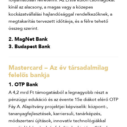
folyamatosan félretenni. Az Erste külön csomagokat
kínál az alacsony, a magas vagy a közepes
kockázatvállalási hajlandósággal rendelkezőknek, a
megtakarítás tervezett időtávja, és a félre tehető
összeg szerint.
2. MagNet Bank
3. Budapest Bank
Mastercard – Az év társadalmilag
felelős bankja
1. OTP Bank
A 4,2 mrd Ft támogatásból a legnagyobb részt a
pénzügyi edukáció és az évente 15e diákot elérő OTP
Fáy A. Alapítvány projektjei képviselik: központ-,
tananyagfejlesztések, karriersuli, tanárképzés,
módszertani újítások, innovatív technológiákkal