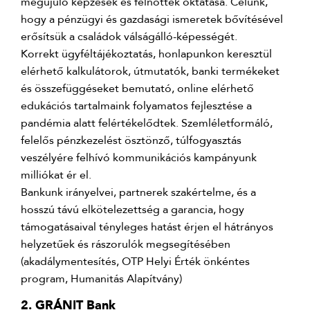
megújuló képzések és felnőttek oktatása. Célunk,
hogy a pénzügyi és gazdasági ismeretek bővítésével
erősítsük a családok válságálló-képességét.
Korrekt ügyféltájékoztatás, honlapunkon keresztül
elérhető kalkulátorok, útmutatók, banki termékeket
és összefüggéseket bemutató, online elérhető
edukációs tartalmaink folyamatos fejlesztése a
pandémia alatt felértékelődtek. Szemléletformáló,
felelős pénzkezelést ösztönző, túlfogyasztás
veszélyére felhívó kommunikációs kampányunk
milliókat ér el.
Bankunk irányelvei, partnerek szakértelme, és a
hosszú távú elkötelezettség a garancia, hogy
támogatásaival tényleges hatást érjen el hátrányos
helyzetűek és rászorulók megsegítésében
(akadálymentesítés, OTP Helyi Érték önkéntes
program, Humanitás Alapítvány)
2. GRÁNIT Bank