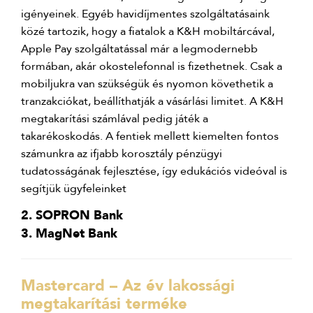
igényeinek. Egyéb havidíjmentes szolgáltatásaink
közé tartozik, hogy a fiatalok a K&H mobiltárcával,
Apple Pay szolgáltatással már a legmodernebb
formában, akár okostelefonnal is fizethetnek. Csak a
mobiljukra van szükségük és nyomon követhetik a
tranzakciókat, beállíthatják a vásárlási limitet. A K&H
megtakarítási számlával pedig játék a
takarékoskodás. A fentiek mellett kiemelten fontos
számunkra az ifjabb korosztály pénzügyi
tudatosságának fejlesztése, így edukációs videóval is
segítjük ügyfeleinket
2. SOPRON Bank
3. MagNet Bank
Mastercard – Az év lakossági
megtakarítási terméke