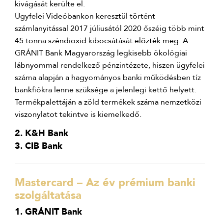
kivágását kerülte el.
Ügyfelei Videóbankon keresztül történt
számlanyitással 2017 júliusától 2020 őszéig több mint
45 tonna széndioxid kibocsátását előzték meg. A
GRÁNIT Bank Magyarország legkisebb ökológiai
lábnyommal rendelkező pénzintézete, hiszen ügyfelei
száma alapján a hagyományos banki működésben tíz
bankfiókra lenne szüksége a jelenlegi kettő helyett.
Termékpalettáján a zöld termékek száma nemzetközi
viszonylatot tekintve is kiemelkedő.
2. K&H Bank
3. CIB Bank
Mastercard – Az év prémium banki
szolgáltatása
1. GRÁNIT Bank