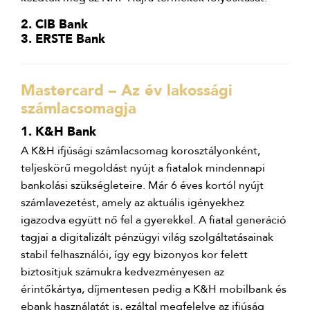
2. CIB Bank
3. ERSTE Bank
Mastercard – Az év lakossági
számlacsomagja
1. K&H Bank
A K&H ifjúsági számlacsomag korosztályonként,
teljeskörű megoldást nyújt a fiatalok mindennapi
bankolási szükségleteire. Már 6 éves kortól nyújt
számlavezetést, amely az aktuális igényekhez
igazodva együtt nő fel a gyerekkel. A fiatal generáció
tagjai a digitalizált pénzügyi világ szolgáltatásainak
stabil felhasználói, így egy bizonyos kor felett
biztosítjuk számukra kedvezményesen az
érintőkártya, díjmentesen pedig a K&H mobilbank és
ebank használatát is, ezáltal megfelelve az ifjúság