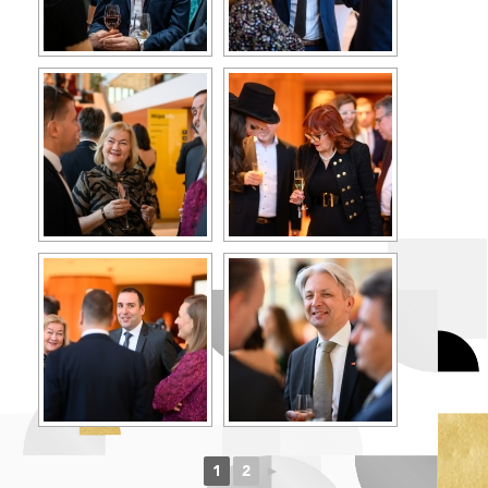
1
2
►