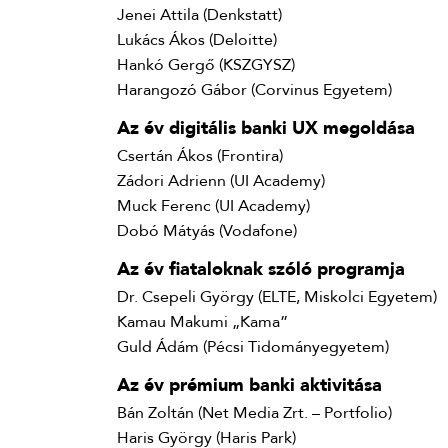
Jenei Attila (Denkstatt)
Lukács Ákos (Deloitte)
Hankó Gergő (KSZGYSZ)
Harangozó Gábor (Corvinus Egyetem)
Az év digitális banki UX megoldása
Csertán Ákos (Frontira)
Zádori Adrienn (UI Academy)
Muck Ferenc (UI Academy)
Dobó Mátyás (Vodafone)
Az év fiataloknak szóló programja
Dr. Csepeli György (ELTE, Miskolci Egyetem)
Kamau Makumi „Kama”
Guld Ádám (Pécsi Tidományegyetem)
Az év prémium banki aktivitása
Bán Zoltán (Net Media Zrt. – Portfolio)
Haris György (Haris Park)