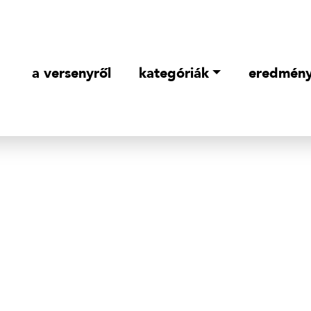
a versenyről
kategóriák
eredmén