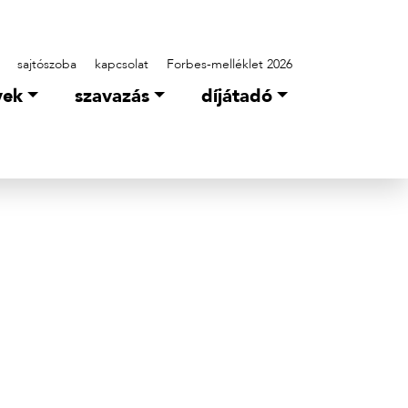
sajtószoba
kapcsolat
Forbes-melléklet 2026
yek
szavazás
díjátadó