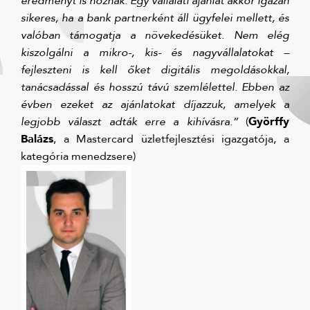
eredményt is hoznak. Egy vállalati ajánlat akkor igazán
sikeres, ha a bank partnerként áll ügyfelei mellett, és
valóban támogatja a növekedésüket. Nem elég
kiszolgálni a mikro-, kis- és nagyvállalatokat –
fejleszteni is kell őket digitális megoldásokkal,
tanácsadással és hosszú távú szemlélettel. Ebben az
évben ezeket az ajánlatokat díjazzuk, amelyek a
legjobb választ adták erre a kihívásra.”
(
Györffy
Balázs
, a Mastercard üzletfejlesztési igazgatója, a
kategória menedzsere)