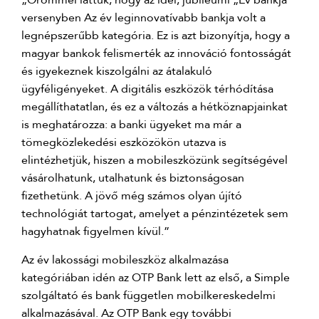
„Örömmel láttuk, hogy az idei, jubileumi „Év bankja”
versenyben Az év leginnovatívabb bankja volt a
legnépszerűbb kategória. Ez is azt bizonyítja, hogy a
magyar bankok felismerték az innováció fontosságát
és igyekeznek kiszolgálni az átalakuló
ügyféligényeket. A digitális eszközök térhódítása
megállíthatatlan, és ez a változás a hétköznapjainkat
is meghatározza: a banki ügyeket ma már a
tömegközlekedési eszközökön utazva is
elintézhetjük, hiszen a mobileszközünk segítségével
vásárolhatunk, utalhatunk és biztonságosan
fizethetünk. A jövő még számos olyan újító
technológiát tartogat, amelyet a pénzintézetek sem
hagyhatnak figyelmen kívül.”
Az év lakossági mobileszköz alkalmazása
kategóriában idén az OTP Bank lett az első, a Simple
szolgáltató és bank független mobilkereskedelmi
alkalmazásával. Az OTP Bank egy további