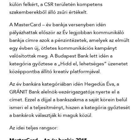
külön felkért, a CSR területén kompetens
szakemberekből álló zsűri értékelt.
A MasterCard – év bankja versenyben idén
pályázhattak először az Év legjobban kommunikáló
bankja címre azok a pénzintézetek, amelyek az elmúlt
egy évben új, ötletes kommunikációs kampányt
valósítottak meg. A Budapest Bank lett idén a
kategória győztese a „Hidd el, lehetséges” üzenetet
középpontba állító kreatív platformjával.
Az év bankára kategóriában idén Hegedüs Éva, a
GRÁNIT Bank alelnök-vezérigazgatója nyerte el a
címet. Ezzel a díjjal a bankszakma a saját körein belül
ismeri el a teljesítményt, hiszen a kategória győztesét
a bankárok választják ki maguk közül.
Az idei teljes rangsor: