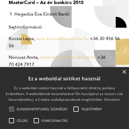
MasterCard – Az év bankára 2015
Hegedüs Éva (Gránit Bank)
Sajtóinformáció:
Kocsis Lajos,
lajos.kocsis@localtime.hu
+36 30 456 56
56
Nóniusz Anita,
anita.noniusz@localtime.hu
+36
70 424 7917
×
Ez a weboldal sütiket használ
Ez a weboldal sütiket használ a felhasználói élmény javítása
érdekében. A weboldalunk használatával Ön hozzájárul az összes süti
használatához, a Cookie szabályzatunknak megfelelően.
Bővebben
ELENGEDHETETLENÜL SZÜKSÉGES
TELJESÍTMÉNY
CÉLZÁS
FUNKCIONALITÁS
2009-2026 © Minden jog fenntartva.
Impresszum