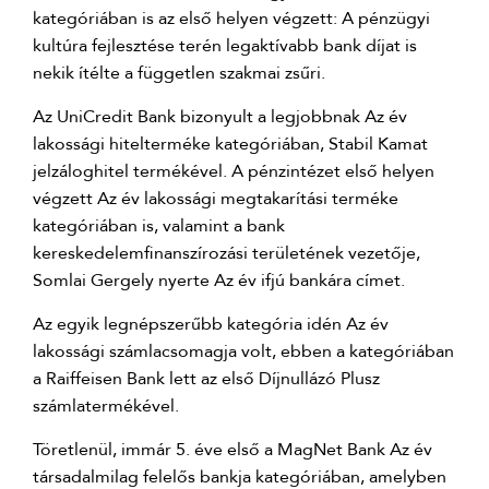
kategóriában is az első helyen végzett: A pénzügyi
kultúra fejlesztése terén legaktívabb bank díjat is
nekik ítélte a független szakmai zsűri.
Az UniCredit Bank bizonyult a legjobbnak Az év
lakossági hitelterméke kategóriában, Stabil Kamat
jelzáloghitel termékével. A pénzintézet első helyen
végzett Az év lakossági megtakarítási terméke
kategóriában is, valamint a bank
kereskedelemfinanszírozási területének vezetője,
Somlai Gergely nyerte Az év ifjú bankára címet.
Az egyik legnépszerűbb kategória idén Az év
lakossági számlacsomagja volt, ebben a kategóriában
a Raiffeisen Bank lett az első Díjnullázó Plusz
számlatermékével.
Töretlenül, immár 5. éve első a MagNet Bank Az év
társadalmilag felelős bankja kategóriában, amelyben